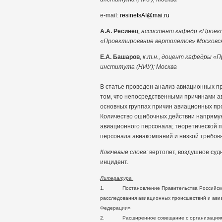
e-mail:
resinetsAI@mai.ru
А.А. Ресинец
,
ассистент кафедр «Проект
«Проектирование вертолетов» Московск
Е.А. Башаров
,
к.т.н., доцент кафедры «
института (НИУ); Москва
В статье проведен анализ авиационных пр
том, что непосредственными причинами а
основных группах причин авиационных про
Количество ошибочных действии напрямую
авиационного персонала; теоретической п
персонала авиакомпаний и низкой требов
Ключевые слова:
вертолет, воздушное суд
инцидент.
Литература
1. Постановление Правительства Российской 
расследования авиационных происшествий и ави
Федерации»
2. Расширенное совещание с организациями г