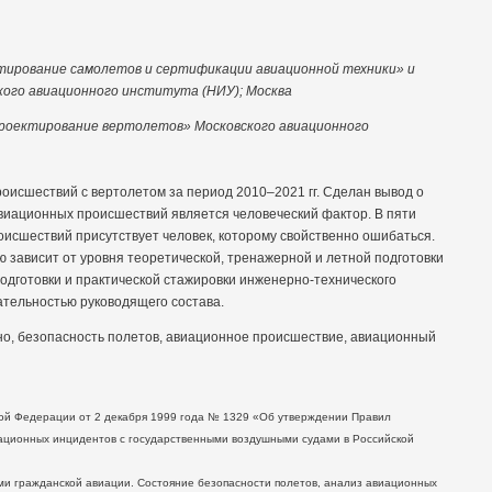
ирование самолетов и сертификации авиационной техники» и
ого авиационного института (НИУ); Москва
Проектирование вертолетов» Московского авиационного
оисшествий с вертолетом за период 2010–2021 гг. Сделан вывод о
виационных происшествий является человеческий фактор. В пяти
исшествий присутствует человек, которому свойственно ошибаться.
 зависит от уровня теоретической, тренажерной и летной подготовки
одготовки и практической стажировки инженерно-технического
ательностью руководящего состава.
но, безопасность полетов, авиационное происшествие, авиационный
Федерации от 2 декабря 1999 года № 1329 «Об утверждении Правил
ационных инцидентов с государственными воздушными судами в Российской
ражданской авиации. Состояние безопасности полетов, анализ авиационных