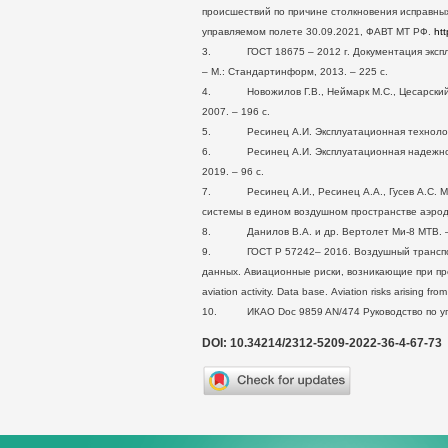
происшествий по причине столкновения исправных
управляемом полете 30.09.2021, ФАВТ МТ РФ.
ht
3. ГОСТ 18675 – 2012 г. Документация эксплуа
– М.: Стандартинформ, 2013. – 225 с.
4. Новожилов Г.В., Неймарк М.С., Цесарский Л.
2007. – 196 с.
5. Ресинец А.И. Эксплуатационная технологичн
6. Ресинец А.И. Эксплуатационная надежность 
2019. – 96 с.
7. Ресинец А.И., Ресинец А.А., Гусев А.С. Мн
системы в едином воздушном пространстве аэродр
8. Данилов В.А. и др. Вертолет Ми-8 МТВ. – М
9. ГОСТ Р 57242– 2016. Воздушный транспорт
данных. Авиационные риски, возникающие при прое
aviation activity. Data base. Aviation risks arising f
10. ИКАО Doc 9859 AN/474 Руководство по упра
DOI: 10.34214/2312-5209-2022-36-4-67-73