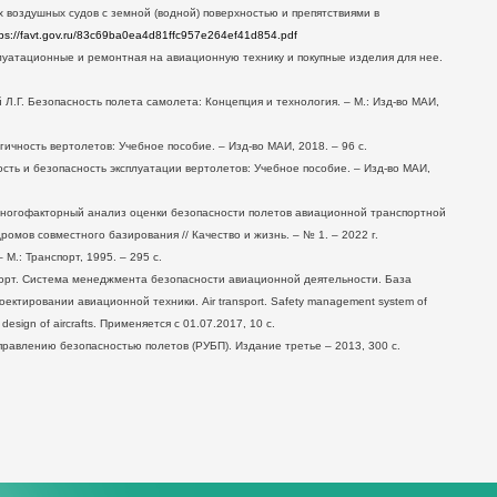
 воздушных судов с земной (водной) поверхностью и препятствиями в
tps://favt.gov.ru/83c69ba0ea4d81ffc957e264ef41d854.pdf
тационные и ремонтная на авиационную технику и покупные изделия для нее.
Г. Безопасность полета самолета: Концепция и технология. – М.: Изд-во МАИ,
ость вертолетов: Учебное пособие. – Изд-во МАИ, 2018. – 96 с.
и безопасность эксплуатации вертолетов: Учебное пособие. – Изд-во МАИ,
огофакторный анализ оценки безопасности полетов авиационной транспортной
омов совместного базирования // Качество и жизнь. – № 1. – 2022 г.
.: Транспорт, 1995. – 295 с.
. Система менеджмента безопасности авиационной деятельности. База
ктировании авиационной техники. Air transport. Safety management system of
rоm design of aircrafts. Применяется с 01.07.2017, 10 с.
влению безопасностью полетов (РУБП). Издание третье – 2013, 300 с.